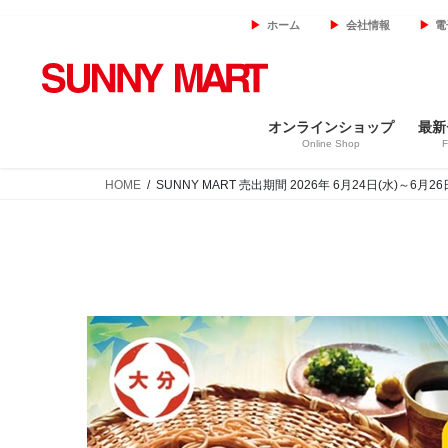
コ
ナ
ホーム
会社情報
電
ン
ビ
テ
ゲ
ン
ー
ツ
シ
オンラインショップ
最新
へ
ョ
Online Shop
F
ス
ン
キ
に
HOME
SUNNY MART 売出期間 2026年 6月24日(水)～6
ッ
移
プ
動