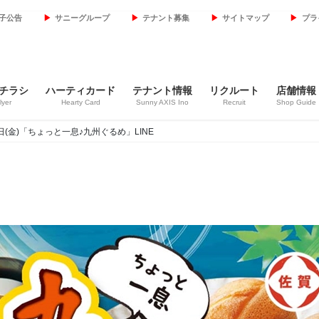
子公告
サニーグループ
テナント募集
サイトマップ
プラ
チラシ
ハーティカード
テナント情報
リクルート
店舗情報
lyer
Hearty Card
Sunny AXIS Ino
Recruit
Shop Guide
月26日(金)「ちょっと一息♪九州ぐるめ」LINE