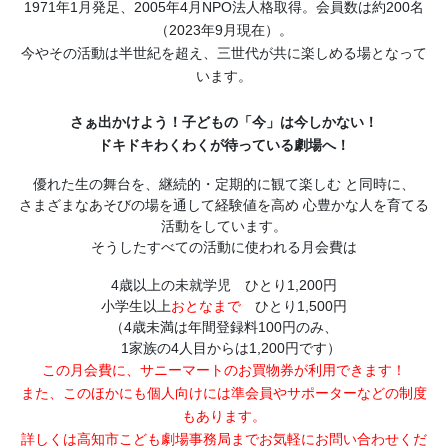
1971年1月発足、2005年4月NPO法人格取得。会員数は約200名
（2023年9月現在）。
今やその活動は半世紀を超え、三世代が共に楽しめる場となって
います。
さぁ出かけよう！子どもの「今」は今しかない！
ドキドキわくわくが待っている劇場へ！
優れた生の舞台を、継続的・定期的に観て楽しむ と同時に、
さまざまなあそびの場を通して経験値を高め 心豊かな人を育てる
活動をしています。
そうしたすべての活動に使われる月会費は
4歳以上の未就学児 ひとり1,200円
小学生以上
おとなまで
ひとり1,500円
（4歳未満は年間登録料100円のみ、
1家族の4人目からは1,200円です）
この月会費に、サニーマートのお買物券が利用できます！
また、このほかにも個人向けには準会員やサポーターなどの制度
もあります。
詳しくは高知市こども劇場事務局までお気軽にお問い合わせくだ