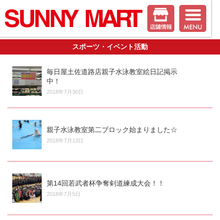
スポーツ・イベント活動
毎日屋土佐道路店親子水泳教室絵日記掲示
中！
2018年7月30日
親子水泳教室第二ブロック始まりました☆
2018年7月13日
第14回若武者杯争奪剣道練成大会！！
2018年7月5日