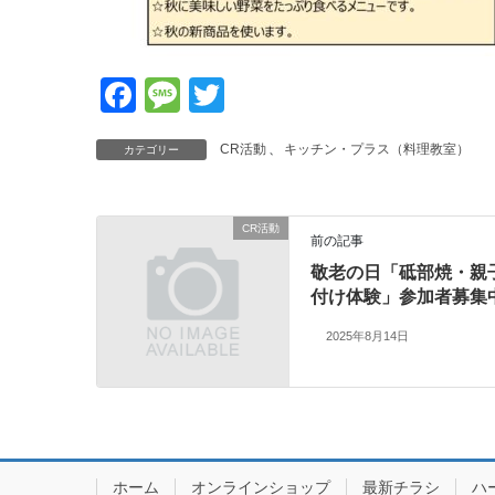
F
M
T
a
e
wi
CR活動
、
キッチン・プラス（料理教室）
カテゴリー
c
ss
tt
e
a
er
b
g
CR活動
前の記事
o
e
敬老の日「砥部焼・親
o
付け体験」参加者募集
k
2025年8月14日
ホーム
オンラインショップ
最新チラシ
ハ