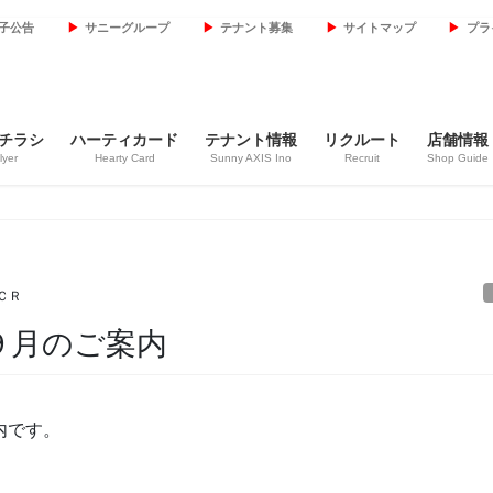
子公告
サニーグループ
テナント募集
サイトマップ
プラ
チラシ
ハーティカード
テナント情報
リクルート
店舗情報
lyer
Hearty Card
Sunny AXIS Ino
Recruit
Shop Guide
ＣＲ
９月のご案内
内です。