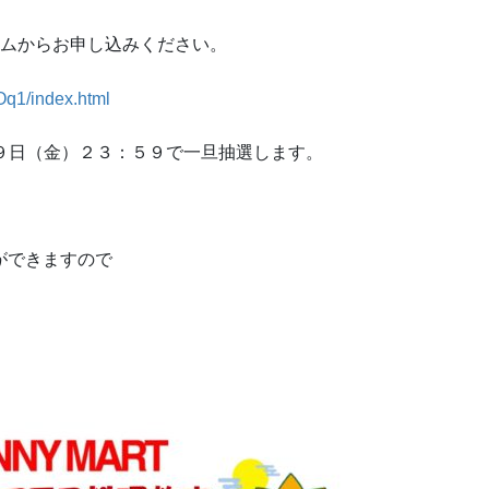
ームからお申し込みください。
Oq1/index.html
９日（金）２３：５９で一旦抽選します。
ができますので