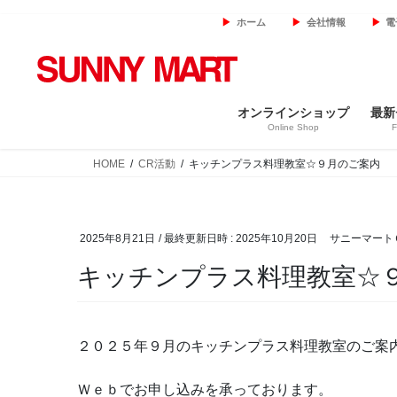
コ
ナ
ホーム
会社情報
電
ン
ビ
テ
ゲ
ン
ー
ツ
シ
オンラインショップ
最新
へ
ョ
Online Shop
F
ス
ン
キ
に
HOME
CR活動
キッチンプラス料理教室☆９月のご案内
ッ
移
プ
動
2025年8月21日
/ 最終更新日時 :
2025年10月20日
サニーマート
キッチンプラス料理教室☆
２０２５年９月のキッチンプラス料理教室のご案
Ｗｅｂでお申し込みを承っております。