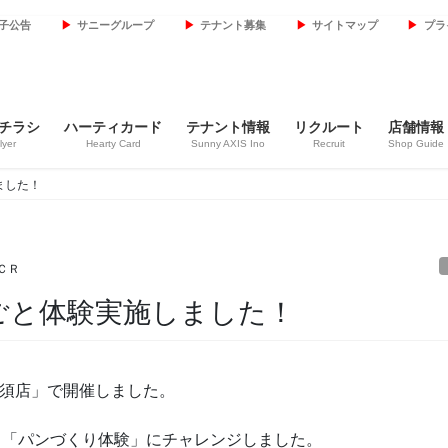
子公告
サニーグループ
テナント募集
サイトマップ
プラ
チラシ
ハーティカード
テナント情報
リクルート
店舗情報
lyer
Hearty Card
Sunny AXIS Ino
Recruit
Shop Guide
ました！
ＣＲ
ごと体験実施しました！
高須店」で開催しました。
・「パンづくり体験」にチャレンジしました。