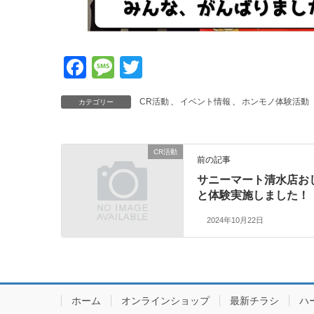
F
M
T
a
e
wi
CR活動
、
イベント情報
、
ホンモノ体験活動
カテゴリー
c
ss
tt
e
a
er
b
g
CR活動
前の記事
o
e
サニーマート清水店お
o
と体験実施しました！
k
2024年10月22日
ホーム
オンラインショップ
最新チラシ
ハ