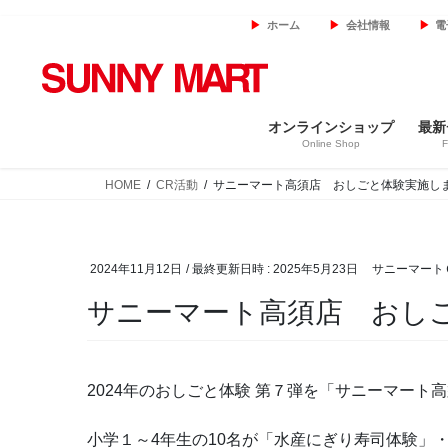
コ
ナ
ホーム
会社情報
電
ン
ビ
テ
ゲ
ン
ー
ツ
シ
オンラインショップ
最新
へ
ョ
Online Shop
F
ス
ン
キ
に
HOME
CR活動
サニーマート高須店 おしごと体験実施し
ッ
移
プ
動
2024年11月12日
/ 最終更新日時 :
2025年5月23日
サニーマート
サニーマート高須店 おし
2024年のおしごと体験 第７弾を「サニーマート
小学１～4年生の10名が「水産にぎり寿司体験」