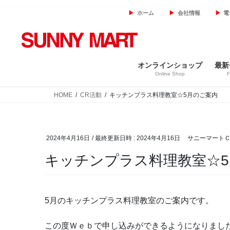
コ
ナ
ホーム
会社情報
電
ン
ビ
テ
ゲ
ン
ー
ツ
シ
オンラインショップ
最新
へ
ョ
Online Shop
F
ス
ン
キ
に
HOME
CR活動
キッチンプラス料理教室☆5月のご案内
ッ
移
プ
動
2024年4月16日
/ 最終更新日時 :
2024年4月16日
サニーマート
キッチンプラス料理教室☆
5月のキッチンプラス料理教室のご案内です。
この度Ｗｅｂで申し込みができるようになりまし