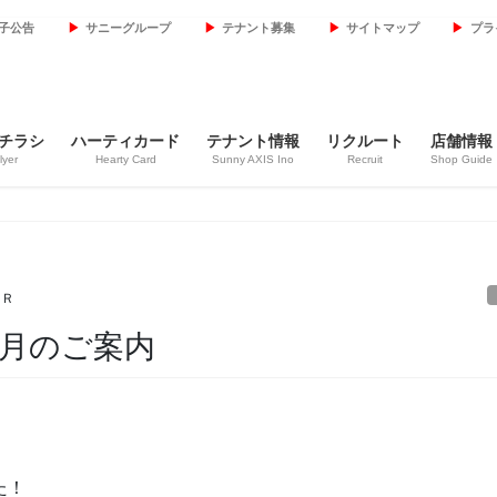
子公告
サニーグループ
テナント募集
サイトマップ
プラ
チラシ
ハーティカード
テナント情報
リクルート
店舗情報
lyer
Hearty Card
Sunny AXIS Ino
Recruit
Shop Guide
ＣＲ
5月のご案内
た！