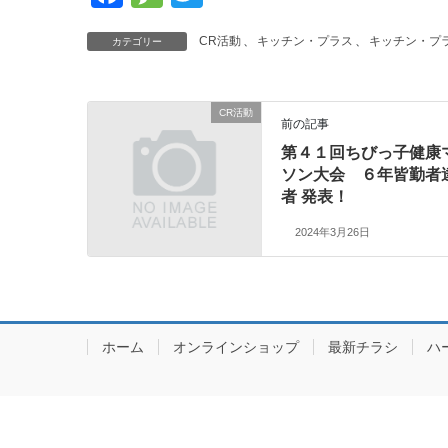
a
e
wi
CR活動
、
キッチン・プラス
、
キッチン・プ
カテゴリー
c
ss
tt
e
a
er
b
g
CR活動
前の記事
o
e
第４１回ちびっ子健康
o
ソン大会 ６年皆勤者
者 発表！
k
2024年3月26日
ホーム
オンラインショップ
最新チラシ
ハ