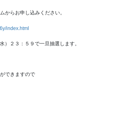
ームからお申し込みください。
6y/index.html
（水）２３：５９で一旦抽選します。
込ができますので