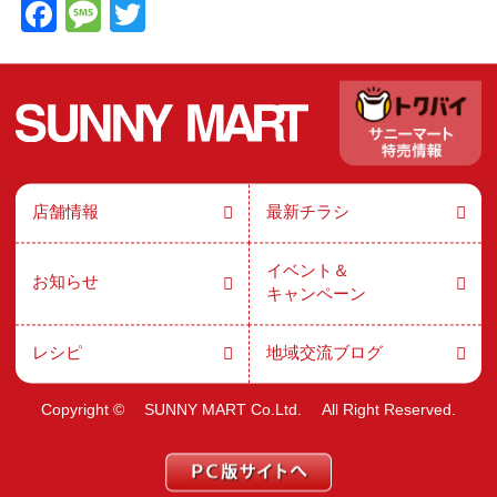
F
M
T
a
e
wi
c
ss
tt
e
a
er
b
g
o
e
店舗情報
最新チラシ
o
k
イベント＆
お知らせ
キャンペーン
レシピ
地域交流ブログ
Copyright ©
SUNNY MART Co.Ltd.
All Right Reserved.