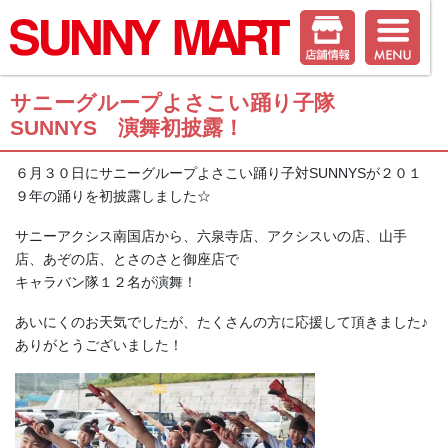
サニーグループよさこい踊り子隊
SUNNYS 演舞初披露！
６月３０日にサニーグループよさこい踊り子対SUNNYSが２０１
９年の踊りを初披露しました☆
サニーアクシス南国店から、六泉寺店、アクシスいの店、山手
店、あぞの店、とさのさと御座店で
キャラバン隊１２名が演舞！
あいにくのお天気でしたが、たくさんの方に応援して頂きました♪
ありがとうございました！