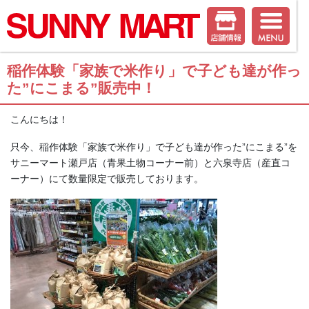
稲作体験「家族で米作り」で子ども達が作っ
た”にこまる”販売中！
こんにちは！
只今、稲作体験「家族で米作り」で子ども達が作った”にこまる”を
サニーマート瀬戸店（青果土物コーナー前）と六泉寺店（産直コ
ーナー）にて数量限定で販売しております。