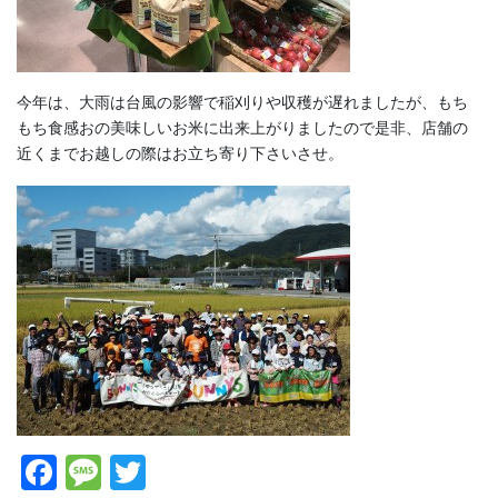
今年は、大雨は台風の影響で稲刈りや収穫が遅れましたが、もち
もち食感おの美味しいお米に出来上がりましたので是非、店舗の
近くまでお越しの際はお立ち寄り下さいさせ。
F
M
T