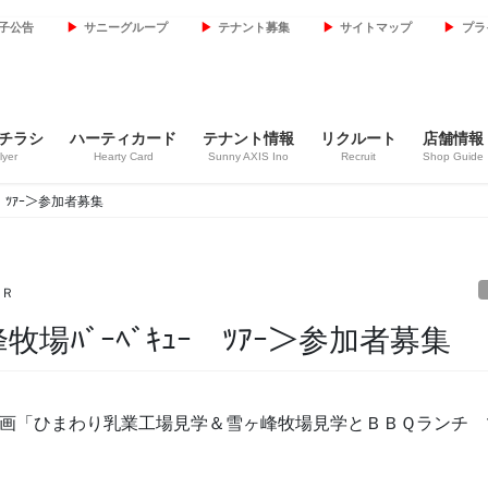
子公告
サニーグループ
テナント募集
サイトマップ
プラ
チラシ
ハーティカード
テナント情報
リクルート
店舗情報
lyer
Hearty Card
Sunny AXIS Ino
Recruit
Shop Guide
 ﾂｱｰ＞参加者募集
ＣＲ
ﾊﾞｰﾍﾞｷｭｰ ﾂｱｰ＞参加者募集
画「ひまわり乳業工場見学＆雪ヶ峰牧場見学とＢＢＱランチ 