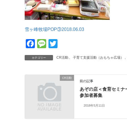
雪ヶ峰牧場POP③2018.06.03
F
M
T
a
e
wi
CR活動
、
子育て支援活動（おもちゃ広場）
カテゴリー
c
ss
tt
e
a
er
b
g
CR活動
前の記事
o
e
あぞの店＜食育セミナ
o
参加者募集
k
2018年5月11日