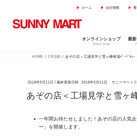
コ
ナ
ホーム
会社情報
電
ン
ビ
テ
ゲ
ン
ー
ツ
シ
オンラインショップ
最新
へ
ョ
Online Shop
F
ス
ン
キ
に
HOME
CR活動
あぞの店＜工場見学と雪ヶ峰牧場ﾊﾞｰﾍﾞｷｭｰ
ッ
移
プ
動
2018年5月11日
/ 最終更新日時 :
2018年5月11日
サニーマート
あぞの店＜工場見学と雪ヶ峰牧場
一年間お待たせしました！あぞの店の人気企
ー」を開催します。