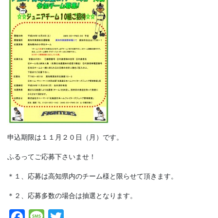
申込期限は１１月２０日（月）です。
ふるってご応募下さいませ！
＊１、応募は高知県内のチーム様と限らせて頂きます。
＊２、応募多数の場合は抽選となります。
F
M
T