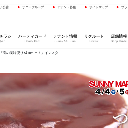
子公告
サニーグループ
テナント募集
サイトマップ
プラ
チラシ
ハーティカード
テナント情報
リクルート
店舗情報
lyer
Hearty Card
Sunny AXIS Ino
Recruit
Shop Guide
)チラシ「春の美味便り♪&肉の市！」インスタ