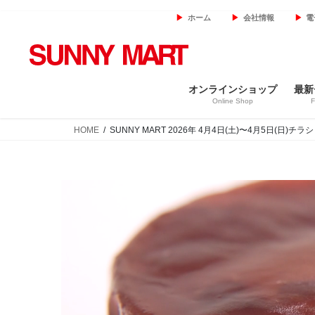
コ
ナ
ホーム
会社情報
電
ン
ビ
テ
ゲ
ン
ー
ツ
シ
オンラインショップ
最新
へ
ョ
Online Shop
F
ス
ン
キ
に
HOME
SUNNY MART 2026年 4月4日(土)〜4月5日(日
ッ
移
プ
動