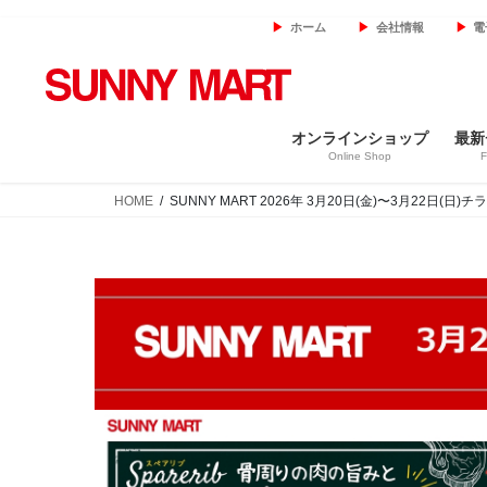
コ
ナ
ホーム
会社情報
電
ン
ビ
テ
ゲ
ン
ー
ツ
シ
オンラインショップ
最新
へ
ョ
Online Shop
F
ス
ン
キ
に
HOME
SUNNY MART 2026年 3月20日(金)〜3月22日
ッ
移
プ
動