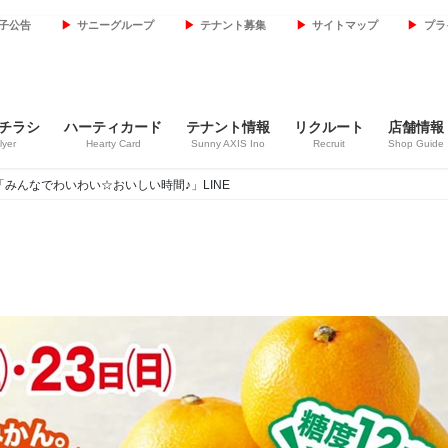
子公告
サニーグループ
テナント募集
サイトマップ
プラ
チラシ
ハーティカード
テナント情報
リクルート
店舗情報
lyer
Hearty Card
Sunny AXIS Ino
Recruit
Shop Guide
限り！「みんなでわいわい☆おいしい時間♪」LINE