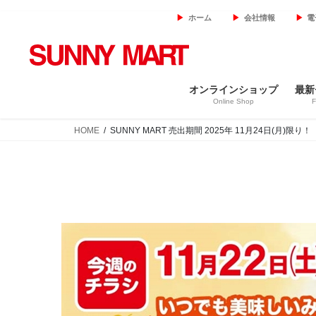
コ
ナ
ホーム
会社情報
電
ン
ビ
テ
ゲ
ン
ー
ツ
シ
オンラインショップ
最新
へ
ョ
Online Shop
F
ス
ン
キ
に
HOME
SUNNY MART 売出期間 2025年 11月24日(月)
ッ
移
プ
動