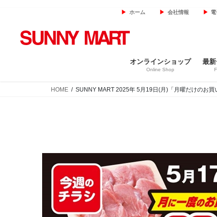
コ
ナ
ホーム
会社情報
電
ン
ビ
テ
ゲ
ン
ー
ツ
シ
オンラインショップ
最新
へ
ョ
Online Shop
F
ス
ン
キ
に
HOME
SUNNY MART 2025年 5月19日(月)「月曜だけのお
ッ
移
プ
動