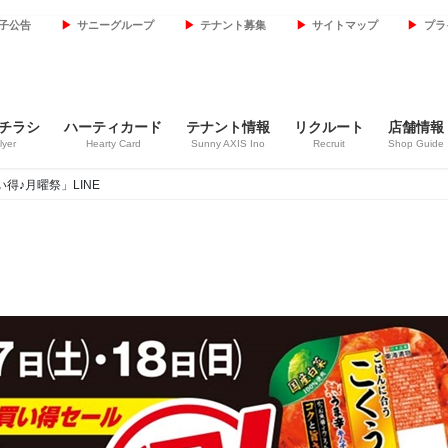
子公告
サニーグループ
テナント募集
サイトマップ
プラ
チラシ
ハーティカード
テナント情報
リクルート
店舗情報
lyer
Hearty Card
Sunny AXIS Ino
Recruit
Shop Guide
買い得♪月曜祭」LINE