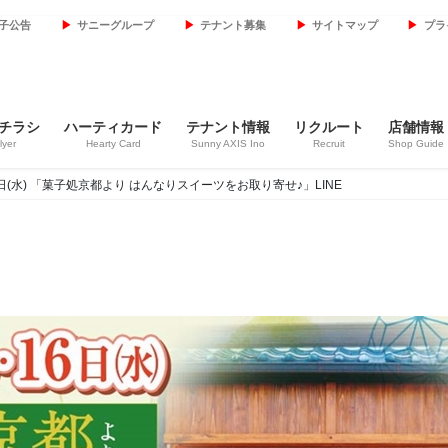
子公告
サニーグループ
テナント募集
サイトマップ
プラ
チラシ
ハーティカード
テナント情報
リクルート
店舗情報
lyer
Hearty Card
Sunny AXIS Ino
Recruit
Shop Guide
4月16日(水) 「菓子処京都より はんなりスイーツをお取り寄せ♪」LINE