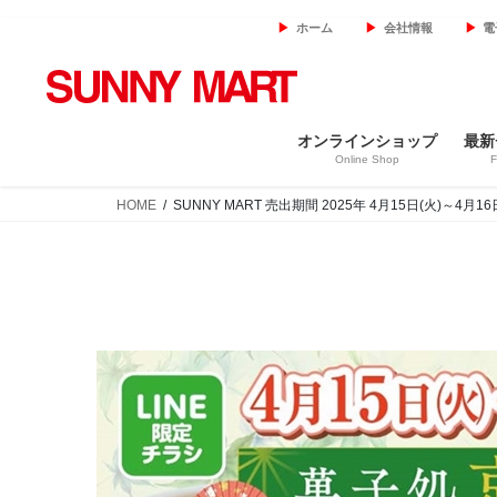
コ
ナ
ホーム
会社情報
電
ン
ビ
テ
ゲ
ン
ー
ツ
シ
オンラインショップ
最新
へ
ョ
Online Shop
F
ス
ン
キ
に
HOME
SUNNY MART 売出期間 2025年 4月15日(火)～
ッ
移
プ
動