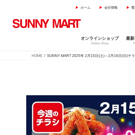
コ
ナ
ホーム
会社情報
電
ン
ビ
テ
ゲ
ン
ー
ツ
シ
オンラインショップ
最新
へ
ョ
Online Shop
F
ス
ン
キ
に
HOME
SUNNY MART 2025年 2月15日(土)～2月16日
ッ
移
プ
動