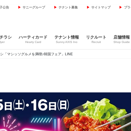
子公告
サニーグループ
テナント募集
サイトマップ
プラ
チラシ
ハーティカード
テナント情報
リクルート
店舗情報
lyer
Hearty Card
Sunny AXIS Ino
Recruit
Shop Guide
(日)チラシ「マシッソグルメを満喫♪韓国フェア」LINE